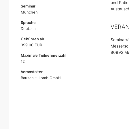
und Patie
Seminar
Austausc
München
Sprache
VERA
Deutsch
Gebühren ab
Seminarr
399.00 EUR
Messersc
80992 Mü
Maximale Teilnehmerzahl
12
Veranstalter
Bausch + Lomb GmbH