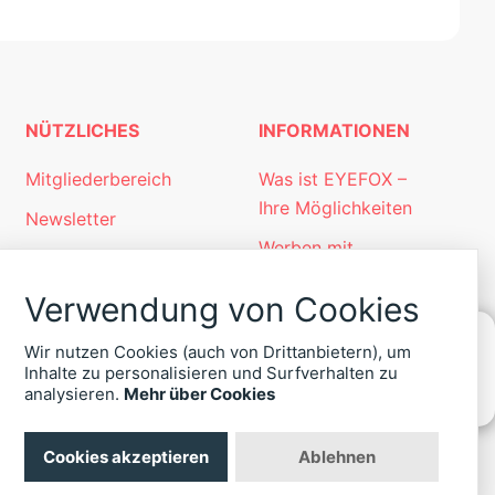
NÜTZLICHES
INFORMATIONEN
Mitgliederbereich
Was ist EYEFOX –
Ihre Möglichkeiten
Newsletter
Werben mit
Personalgewinnung
EYEFOX
mit EYEFOX
Verwendung von Cookies
Kontakt
Wir nutzen Cookies (auch von Drittanbietern), um
Datenschutz
Inhalte zu personalisieren und Surfverhalten zu
KONTAKT
analysieren.
Mehr über Cookies
Impressum
ZU
EYEFOX
Cookies akzeptieren
Ablehnen
+49
(30)