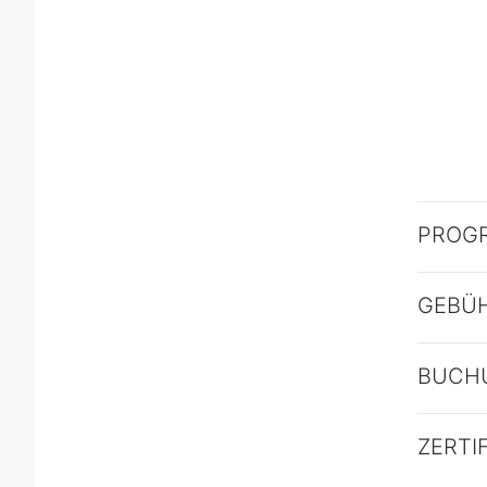
PROG
GEBÜ
BUCH
ZERTI