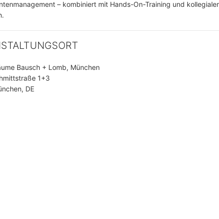
ntenmanagement – kombiniert mit Hands-On-Training und kollegiale
h.
NSTALTUNGSORT
äume Bausch + Lomb, München
hmittstraße 1+3
nchen, DE