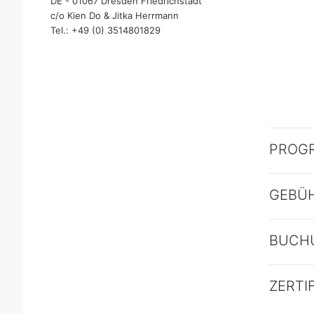
DE - 01067 Dresden Friedrichstadt
c/o Kien Do & Jitka Herrmann
Tel.: +49 (0) 3514801829
PROG
GEBÜ
BUCH
ZERTI