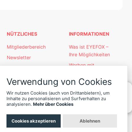
NÜTZLICHES
INFORMATIONEN
Mitgliederbereich
Was ist EYEFOX –
Ihre Möglichkeiten
Newsletter
Werben mit
Personalgewinnung
EYEFOX
mit EYEFOX
Verwendung von Cookies
Kontakt
Wir nutzen Cookies (auch von Drittanbietern), um
Datenschutz
Inhalte zu personalisieren und Surfverhalten zu
KONTAKT
analysieren.
Mehr über Cookies
Impressum
ZU
EYEFOX
Cookies akzeptieren
Ablehnen
+49
(30)