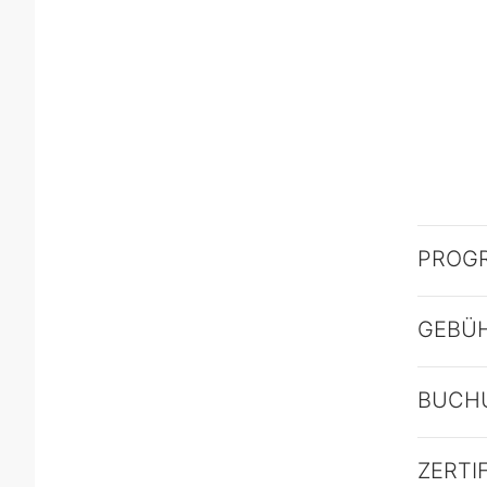
PROG
GEBÜ
BUCH
ZERTI