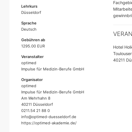
Fachgebie
Lehrkurs
Mitarbeit
Düsseldorf
gewinnbri
Sprache
Deutsch
VERA
Gebühren ab
1295.00 EUR
Hotel Hol
Toulouser
Veranstalter
40211 Düs
optimed
Impulse für Medizin-Berufe GmbH
Organisator
optimed
Impulse für Medizin-Berufe GmbH
Am Wehrhahn 8
40211 Düsseldorf
0211.54 21 88 0
info@optimed-duesseldorf.de
https://optimed-akademie.de/