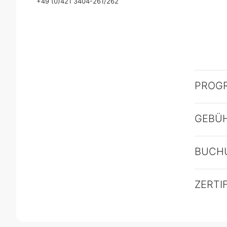
+49 (0)421 3404-261/262
PROG
GEBÜ
BUCH
ZERTI