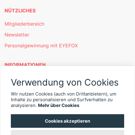
NÜTZLICHES
Mitgliederbereich
Newsletter
Personalgewinnung mit EYEFOX
INFORMATIONEN
Was ist EYEFOX – Ihre Möglichkeiten
Verwendung von Cookies
Werben mit EYEFOX
Wir nutzen Cookies (auch von Drittanbietern), um
Inhalte zu personalisieren und Surfverhalten zu
Kontakt
analysieren.
Mehr über Cookies
Datenschutz
Cookies akzeptieren
Impressum