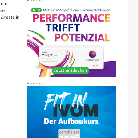
n und
hre
Einsatz in