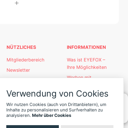
NÜTZLICHES
INFORMATIONEN
Mitgliederbereich
Was ist EYEFOX –
Ihre Möglichkeiten
Newsletter
Werben mit
Personalgewinnung
EYEFOX
mit EYEFOX
Verwendung von Cookies
Kontakt
Wir nutzen Cookies (auch von Drittanbietern), um
Datenschutz
Inhalte zu personalisieren und Surfverhalten zu
KONTAKT
analysieren.
Mehr über Cookies
Impressum
ZU
EYEFOX