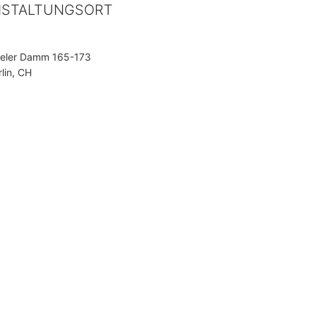
NSTALTUNGSORT
teler Damm 165-173
lin, CH