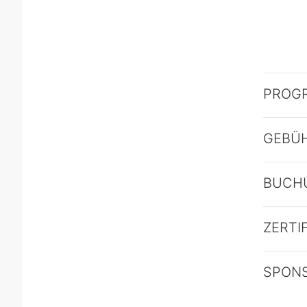
PROG
GEBÜ
BUCH
ZERTI
SPON