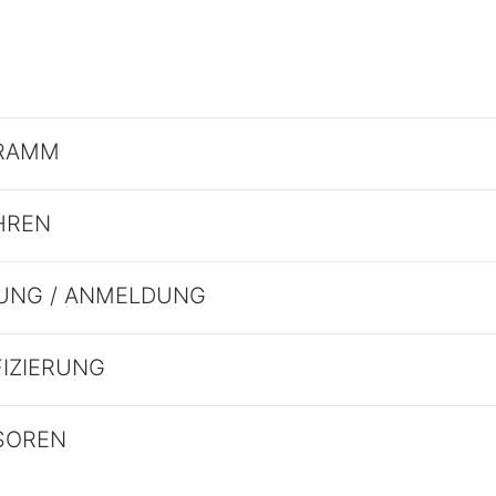
RAMM
HREN
UNG / ANMELDUNG
FIZIERUNG
SOREN