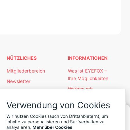
NÜTZLICHES
INFORMATIONEN
Mitgliederbereich
Was ist EYEFOX –
Ihre Möglichkeiten
Newsletter
Werben mit
Personalgewinnung
EYEFOX
mit EYEFOX
Verwendung von Cookies
Kontakt
Wir nutzen Cookies (auch von Drittanbietern), um
Datenschutz
Inhalte zu personalisieren und Surfverhalten zu
KONTAKT
analysieren.
Mehr über Cookies
Impressum
ZU