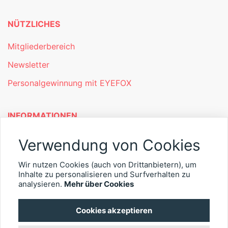
NÜTZLICHES
Mitgliederbereich
Newsletter
Personalgewinnung mit EYEFOX
INFORMATIONEN
Was ist EYEFOX – Ihre Möglichkeiten
Verwendung von Cookies
Werben mit EYEFOX
Wir nutzen Cookies (auch von Drittanbietern), um
Inhalte zu personalisieren und Surfverhalten zu
Kontakt
analysieren.
Mehr über Cookies
Datenschutz
Cookies akzeptieren
Impressum