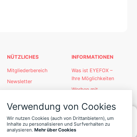
NÜTZLICHES
INFORMATIONEN
Mitgliederbereich
Was ist EYEFOX –
Ihre Möglichkeiten
Newsletter
Werben mit
Personalgewinnung
EYEFOX
mit EYEFOX
Verwendung von Cookies
Kontakt
Wir nutzen Cookies (auch von Drittanbietern), um
Datenschutz
Inhalte zu personalisieren und Surfverhalten zu
KONTAKT
analysieren.
Mehr über Cookies
Impressum
ZU