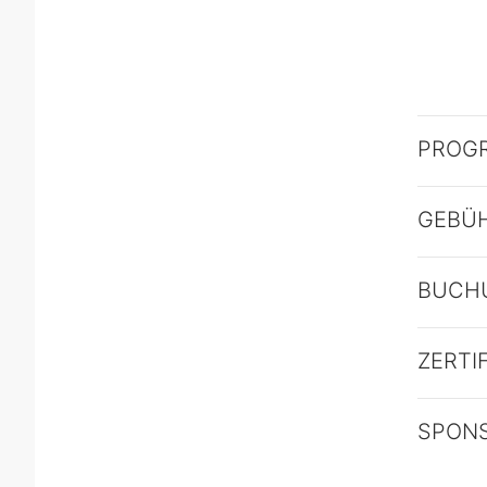
PROG
GEBÜ
BUCH
ZERTI
SPON