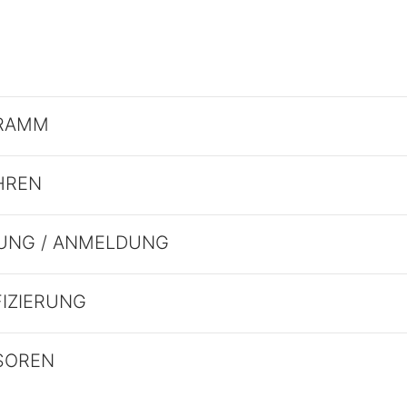
RAMM
HREN
UNG / ANMELDUNG
FIZIERUNG
SOREN