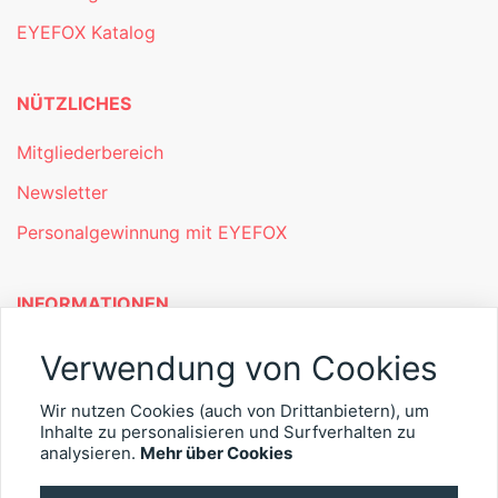
EYEFOX Katalog
NÜTZLICHES
Mitgliederbereich
Newsletter
Personalgewinnung mit EYEFOX
INFORMATIONEN
Was ist EYEFOX – Ihre Möglichkeiten
Verwendung von Cookies
Werben mit EYEFOX
Wir nutzen Cookies (auch von Drittanbietern), um
Inhalte zu personalisieren und Surfverhalten zu
Kontakt
analysieren.
Mehr über Cookies
Datenschutz