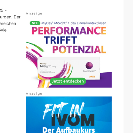
25 -
urgen. Der
ereichen
bVie