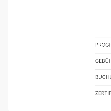
PROG
GEBÜ
BUCH
ZERTI