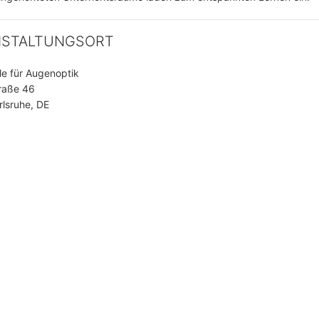
NSTALTUNGSORT
e für Augenoptik
raße 46
lsruhe, DE