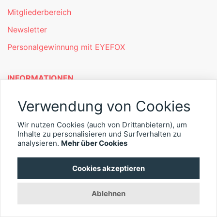
Mitgliederbereich
Newsletter
Personalgewinnung mit EYEFOX
INFORMATIONEN
Was ist EYEFOX – Ihre Möglichkeiten
Verwendung von Cookies
Werben mit EYEFOX
Wir nutzen Cookies (auch von Drittanbietern), um
Inhalte zu personalisieren und Surfverhalten zu
Kontakt
analysieren.
Mehr über Cookies
Datenschutz
Cookies akzeptieren
Impressum
Ablehnen
© 2026 EYEFOX UG (haftungsbeschränkt)