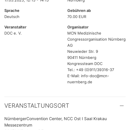
17.05.2025, 12:15 - 14:15
Nürnberg
Sprache
Gebühren ab
Deutsch
70.00 EUR
Veranstalter
Organisator
DOC e. V.
MCN Medizinische
Congressorganisation Nürnberg
AG
Neuwieder Str. 9
90411 Nürnberg
Kongressteam DOC
Tel.: +49 (0)911/39316-37
E-Mail: info-doc@mcn-
nuernberg.de
VERANSTALTUNGSORT
NürnbergerConvention Center, NCC Ost I Saal Krakau
Messezentrum