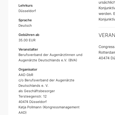
ursächlic
Lehrkurs
Konjunkti
Düsseldorf
werden. E
Konjunktiv
Sprache
Deutsch
VERA
Gebühren ab
35.00 EUR
Congress 
Veranstalter
Rotterda
Berufsverband der Augenärztinnen und
40474 Düs
Augenärzte Deutschlands e.V. (BVA)
Organisator
AAD GbR
c/o Berufsverband der Augenärzte
Deutschlands e. V.
als Geschäftsbesorger
Tersteegenstr. 12
40474 Düsseldorf
Katja Pollmann (Kongressmanagement
AAD)