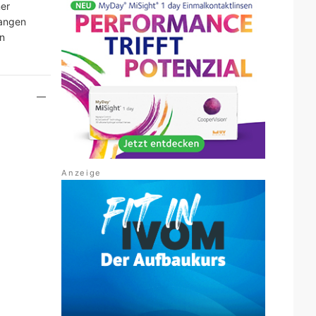
ner
gangen
n