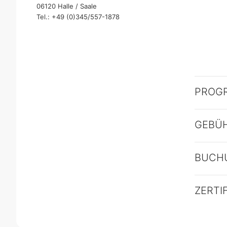
06120 Halle / Saale
Tel.: +49 (0)345/557-1878
PROG
GEBÜ
BUCH
ZERTI