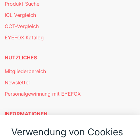
Produkt Suche
IOL-Vergleich
OCT-Vergleich
EYEFOX Katalog
NÜTZLICHES
Mitgliederbereich
Newsletter
Personalgewinnung mit EYEFOX
INFORMATIONEN
Was ist EYEFOX – Ihre Möglichkeiten
Verwendung von Cookies
Werben mit EYEFOX