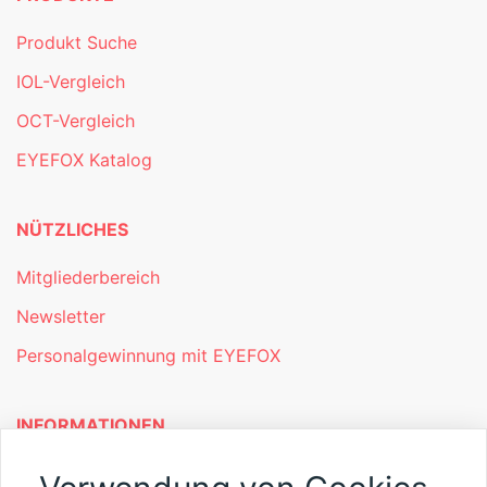
Produkt Suche
IOL-Vergleich
OCT-Vergleich
EYEFOX Katalog
NÜTZLICHES
Mitgliederbereich
Newsletter
Personalgewinnung mit EYEFOX
INFORMATIONEN
Was ist EYEFOX – Ihre Möglichkeiten