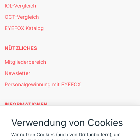
IOL-Vergleich
OCT-Vergleich
EYEFOX Katalog
NÜTZLICHES
Mitgliederbereich
Newsletter
Personalgewinnung mit EYEFOX
INFORMATIONEN
Was ist EYEFOX – Ihre Möglichkeiten
Verwendung von Cookies
Werben mit EYEFOX
Wir nutzen Cookies (auch von Drittanbietern), um