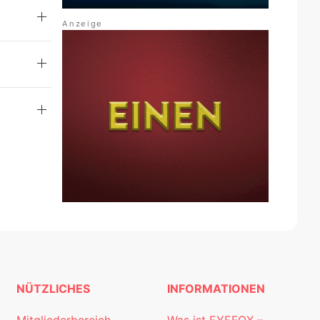
NÜTZLICHES
INFORMATIONEN
Mitgliederbereich
Was ist EYEFOX –