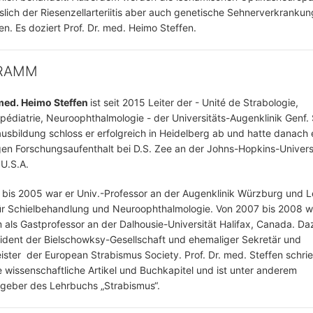
sslich der Riesenzellarteriitis aber auch genetische Sehnerverkranku
n. Es doziert Prof. Dr. med. Heimo Steffen.
RAMM
 med. Heimo Steffen
ist seit 2015 Leiter der - Unité de Strabologie,
édiatrie, Neuroophthalmologie - der Universitäts-Augenklinik Genf.
usbildung schloss er erfolgreich in Heidelberg ab und hatte danach 
gen Forschungsaufenthalt bei D.S. Zee an der Johns-Hopkins-Universi
 U.S.A.
bis 2005 war er Univ.-Professor an der Augenklinik Würzburg und L
ür Schielbehandlung und Neuroophthalmologie. Von 2007 bis 2008 w
als Gastprofessor an der Dalhousie-Universität Halifax, Canada. Daz
ident der Bielschowksy-Gesellschaft und ehemaliger Sekretär und
ster der European Strabismus Society. Prof. Dr. med. Steffen schri
e wissenschaftliche Artikel und Buchkapitel und ist unter anderem
geber des Lehrbuchs „Strabismus“.