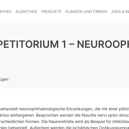
ATHEK
AUDIOTHEK
PRODUKTE
KLINIKEN UND FIRMEN
JOBS & I
ETITORIUM 1 – NEUROO
fügen
behandelt neuroophthalmologische Erkrankungen, die mit einer plötz
ktion einhergehen. Besprochen werden die Neuritis nervi optici einsc
rschiedlichen Formen. Die Neuroretinitis wird als Beispiel für infektiös
hien behandelt. Außerdem werden die ischämischen Optikusneuropa