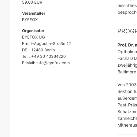
59.00 EUR
einschlie
besproche
Veranstalter
EYEFOX
PROG
Organisator
EYEFOX UG
Ernst-Augustin-Straße 12
Prof. Dr.
DE - 12489 Berlin
Opthalmop
Tel.: +49 30 40364220
Facharzta
E-Mail: info@eyefox.com
zweijähri
Baltimore
Von 2003 
Sektion f
außerdem 
Past-Präs
Schatzmei
zahlreich
Mitheraus