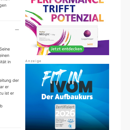
ngen
 Seine
einen
tät in
eitung der
ar er
u ist er
eb