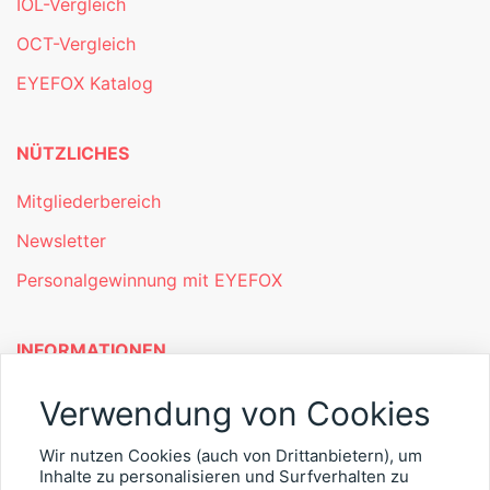
IOL-Vergleich
OCT-Vergleich
EYEFOX Katalog
NÜTZLICHES
Mitgliederbereich
Newsletter
Personalgewinnung mit EYEFOX
INFORMATIONEN
Was ist EYEFOX – Ihre Möglichkeiten
Verwendung von Cookies
Werben mit EYEFOX
Wir nutzen Cookies (auch von Drittanbietern), um
Inhalte zu personalisieren und Surfverhalten zu
Kontakt