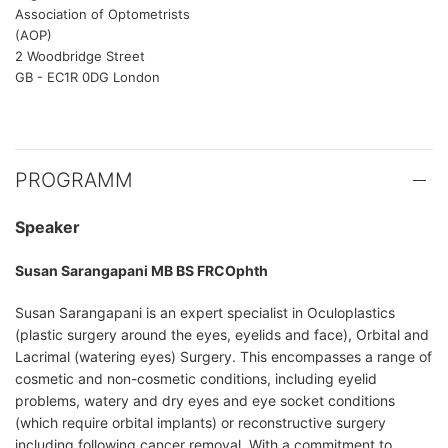
Association of Optometrists
(AOP)
2 Woodbridge Street
GB - EC1R 0DG London
PROGRAMM
Speaker
Susan Sarangapani MB BS FRCOphth
Susan Sarangapani is an expert specialist in Oculoplastics
(plastic surgery around the eyes, eyelids and face), Orbital and
Lacrimal (watering eyes) Surgery. This encompasses a range of
cosmetic and non-cosmetic conditions, including eyelid
problems, watery and dry eyes and eye socket conditions
(which require orbital implants) or reconstructive surgery
including following cancer removal. With a commitment to