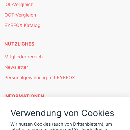
IOL-Vergleich
OCT-Vergleich
EYEFOX Katalog
NÜTZLICHES
Mitgliederbereich
Newsletter
Personalgewinnung mit EYEFOX
INFORMATIONEN
Was ist EYEFOX – Ihre Möglichkeiten
Verwendung von Cookies
Werben mit EYEFOX
Wir nutzen Cookies (auch von Drittanbietern), um
Inhalte zu personalisieren und Surfverhalten zu
Kontakt