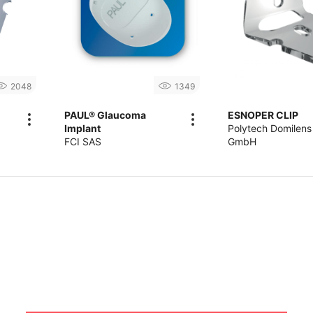
2048
1349
PAUL® Glaucoma
ESNOPER CLIP
Implant
Polytech Domilens
FCI SAS
GmbH