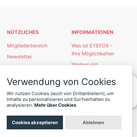
NÜTZLICHES
INFORMATIONEN
Mitgliederbereich
Was ist EYEFOX –
Ihre Möglichkeiten
Newsletter
Werben mit
Personalgewinnung
EYEFOX
mit EYEFOX
Verwendung von Cookies
Kontakt
Wir nutzen Cookies (auch von Drittanbietern), um
Datenschutz
KONTAKT
Inhalte zu personalisieren und Surfverhalten zu
ZU
analysieren.
Mehr über Cookies
Impressum
EYEFOX
+49
(30)
Cookies akzeptieren
Ablehnen
4036
422