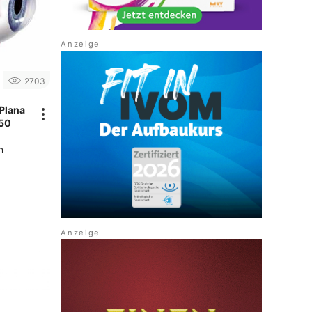
2703
Plana
50
n